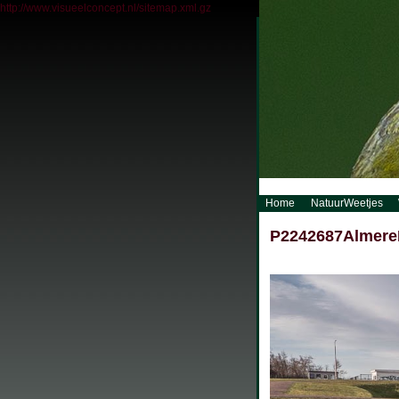
http://www.visueelconcept.nl/sitemap.xml.gz
Home
NatuurWeetjes
P2242687Almer