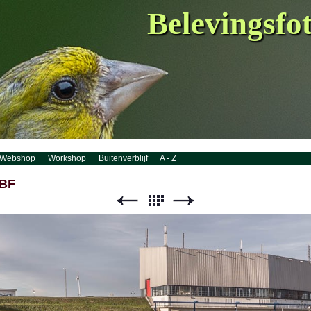
Belevingsfo
Webshop
Workshop
Buitenverblijf
A - Z
eBF