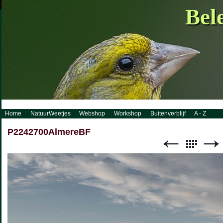
http://www.visueelconcept.nl/sitemap.xml.gz
Bel
Home
NatuurWeetjes
Webshop
Workshop
Buitenverblijf
A - Z
P2242700AlmereBF