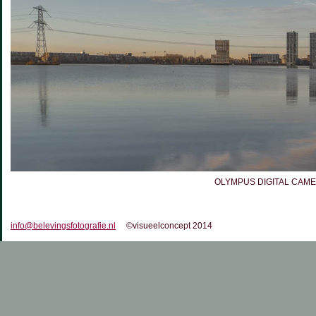
OLYMPUS DIGITAL CAM
info@belevingsfotografie.nl
©visueelconcept 2014