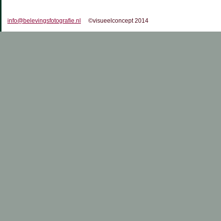
info@belevingsfotografie.nl
©visueelconcept 2014