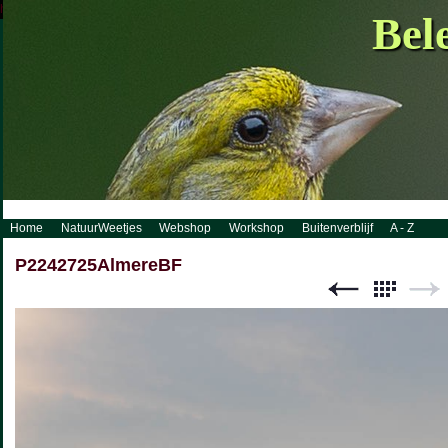
http://www.visueelconcept.nl/sitemap.xml.gz
Bel
Home
NatuurWeetjes
Webshop
Workshop
Buitenverblijf
A - Z
P2242725AlmereBF