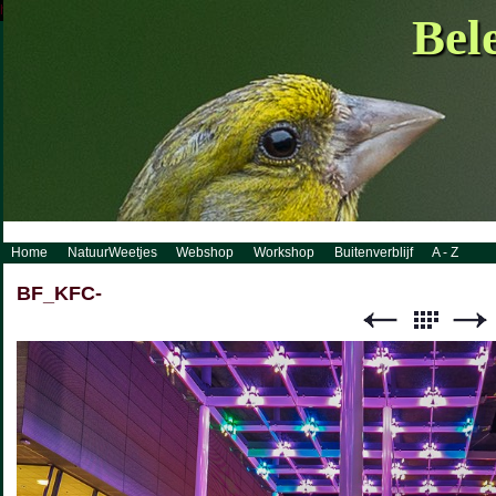
http://www.visueelconcept.nl/sitemap.xml.gz
Bel
Home
NatuurWeetjes
Webshop
Workshop
Buitenverblijf
A - Z
BF_KFC-