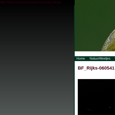
http://www.visueelconcept.nl/sitemap.xml.gz
Home
NatuurWeetjes
BF_Rijks-060541