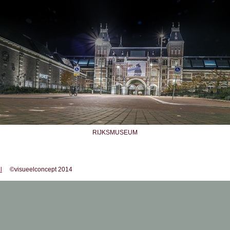
RIJKSMUSEUM
l
©visueelconcept 2014