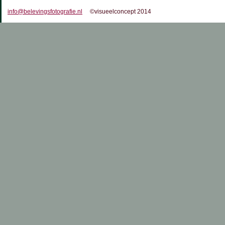
info@belevingsfotografie.nl
©visueelconcept 2014