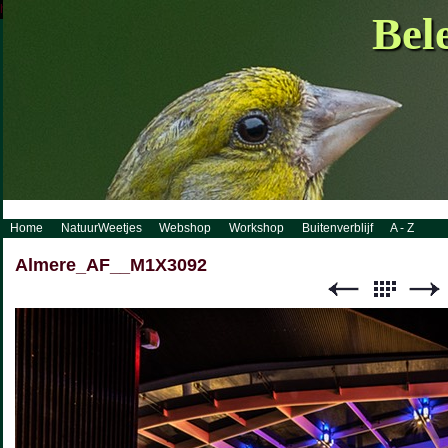
http://www.visueelconcept.nl/sitemap.xml.gz
Bel
Home
NatuurWeetjes
Webshop
Workshop
Buitenverblijf
A - Z
Almere_AF__M1X3092