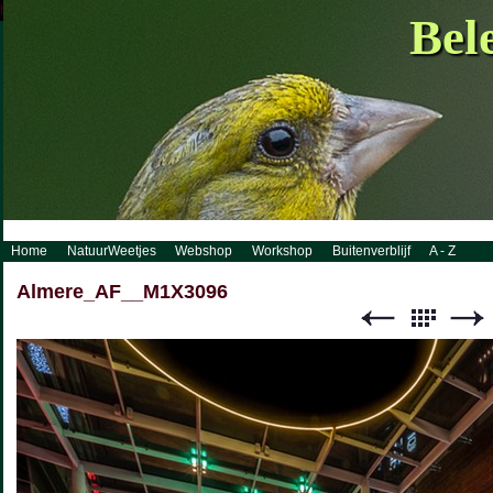
http://www.visueelconcept.nl/sitemap.xml.gz
Bel
Home
NatuurWeetjes
Webshop
Workshop
Buitenverblijf
A - Z
Almere_AF__M1X3096