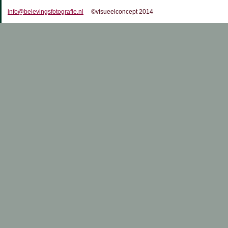
info@belevingsfotografie.nl
©visueelconcept 2014