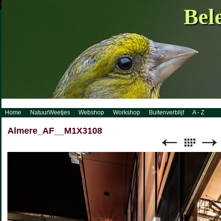
http://www.visueelconcept.nl/sitemap.xml.gz
Bel
Home
NatuurWeetjes
Webshop
Workshop
Buitenverblijf
A - Z
Almere_AF__M1X3108