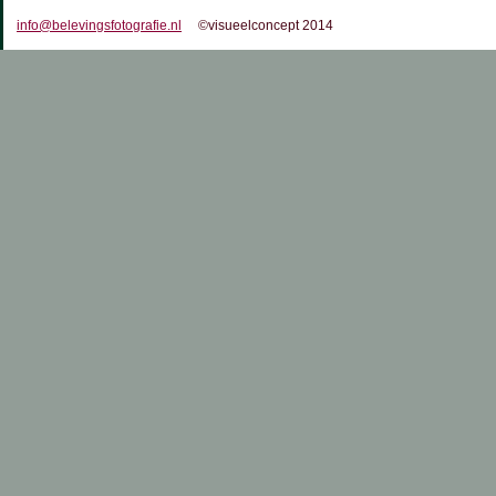
info@belevingsfotografie.nl
©visueelconcept 2014