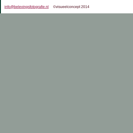
info@belevingsfotografie.nl
©visueelconcept 2014