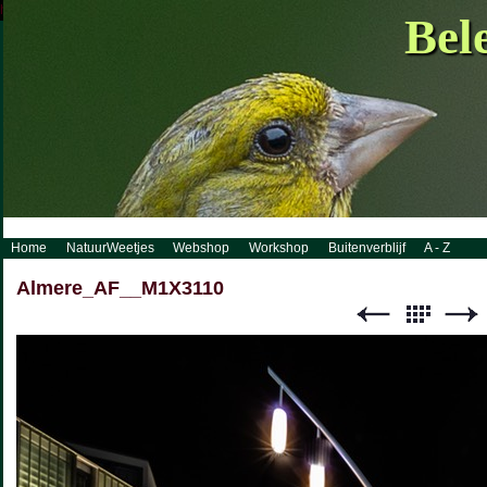
http://www.visueelconcept.nl/sitemap.xml.gz
Bel
Home
NatuurWeetjes
Webshop
Workshop
Buitenverblijf
A - Z
Almere_AF__M1X3110