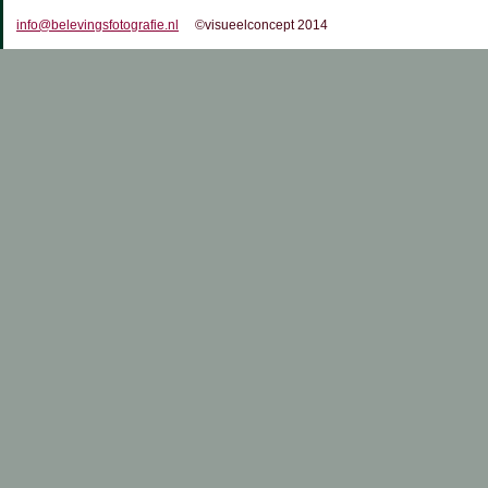
info@belevingsfotografie.nl
©visueelconcept 2014