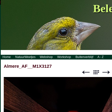
http://www.visueelconcept.nl/sitemap.xml.gz
Bel
Home
NatuurWeetjes
Webshop
Workshop
Buitenverblijf
A - Z
Almere_AF__M1X3127