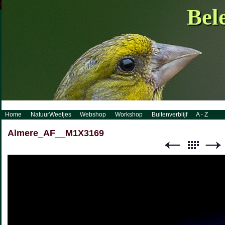
http://www.visueelconcept.nl/sitemap.xml.gz
Bel
Home
NatuurWeetjes
Webshop
Workshop
Buitenverblijf
A - Z
Almere_AF__M1X3169