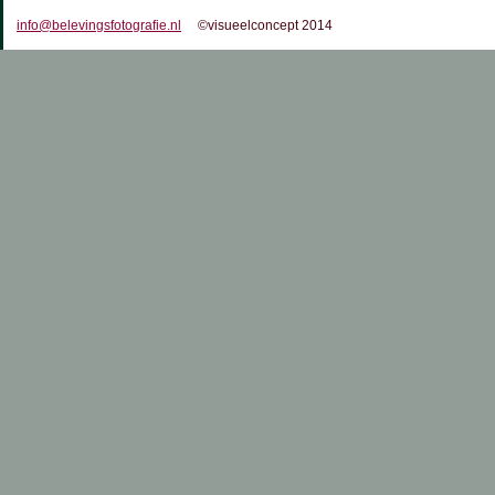
info@belevingsfotografie.nl
©visueelconcept 2014