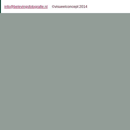
info@belevingsfotografie.nl
©visueelconcept 2014