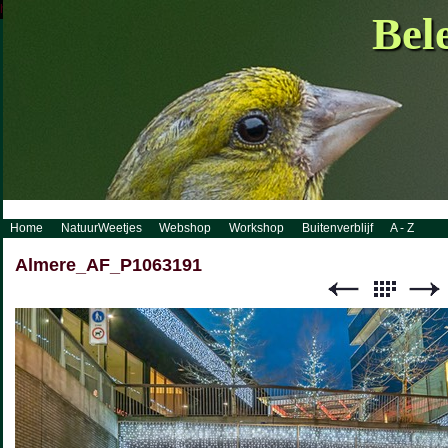
http://www.visueelconcept.nl/sitemap.xml.gz
Bel
Home
NatuurWeetjes
Webshop
Workshop
Buitenverblijf
A - Z
Almere_AF_P1063191