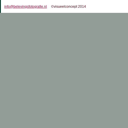
info@belevingsfotografie.nl
©visueelconcept 2014