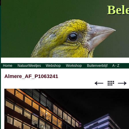
http://www.visueelconcept.nl/sitemap.xml.gz
Bel
Home
NatuurWeetjes
Webshop
Workshop
Buitenverblijf
A - Z
Almere_AF_P1063241