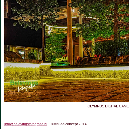
OLYMPUS DIGITAL CAM
info@belevingsfotografie.nl
©visueelconcept 2014