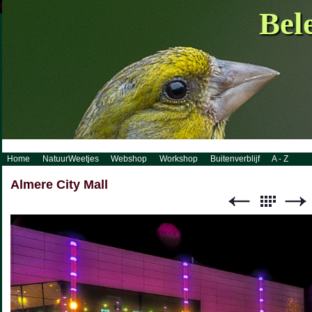
http://www.visueelconcept.nl/sitemap.xml.gz
Bel
Home
NatuurWeetjes
Webshop
Workshop
Buitenverblijf
A - Z
Almere City Mall