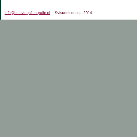
info@belevingsfotografie.nl
©visueelconcept 2014