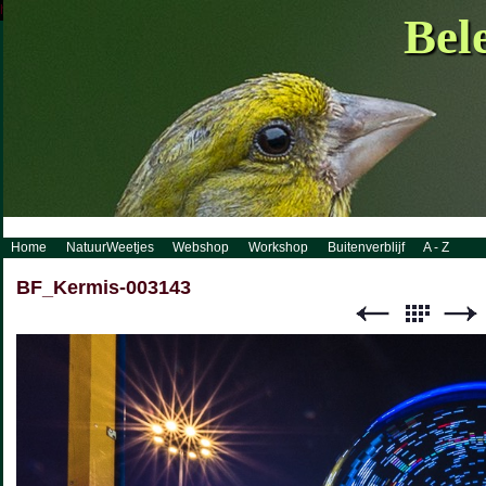
http://www.visueelconcept.nl/sitemap.xml.gz
Bel
Home
NatuurWeetjes
Webshop
Workshop
Buitenverblijf
A - Z
BF_Kermis-003143