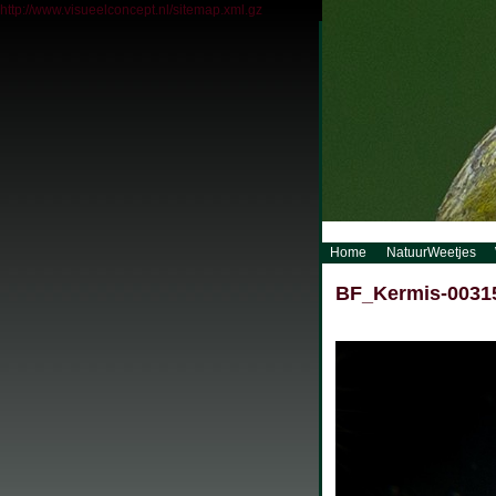
http://www.visueelconcept.nl/sitemap.xml.gz
Home
NatuurWeetjes
BF_Kermis-0031