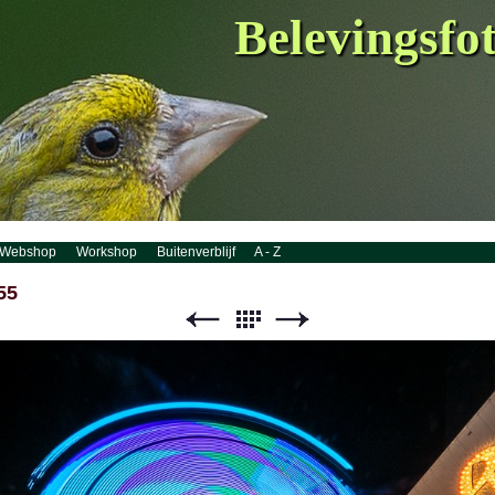
Belevingsfo
Webshop
Workshop
Buitenverblijf
A - Z
55