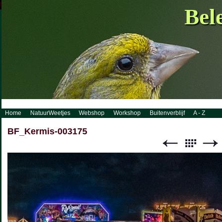
http://www.visueelconcept.nl/sitemap.xml.gz
Bel
Home
NatuurWeetjes
Webshop
Workshop
Buitenverblijf
A - Z
BF_Kermis-003175