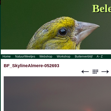
http://www.visueelconcept.nl/sitemap.xml.gz
Bel
Home
NatuurWeetjes
Webshop
Workshop
Buitenverblijf
A - Z
BF_SkylineAlmere-052693