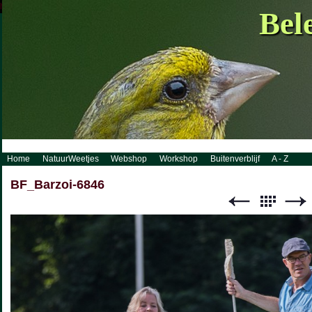
http://www.visueelconcept.nl/sitemap.xml.gz
Bel
Home
NatuurWeetjes
Webshop
Workshop
Buitenverblijf
A - Z
BF_Barzoi-6846