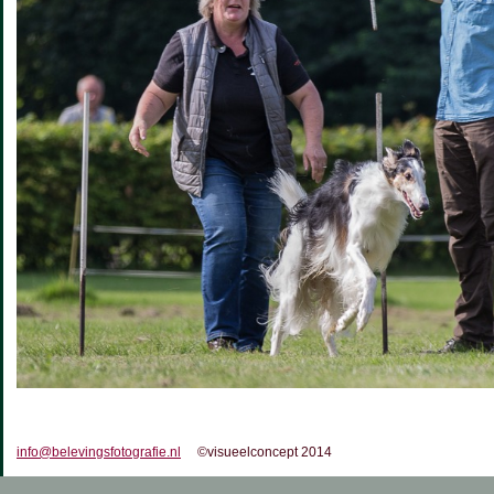
info@belevingsfotografie.nl
©visueelconcept 2014