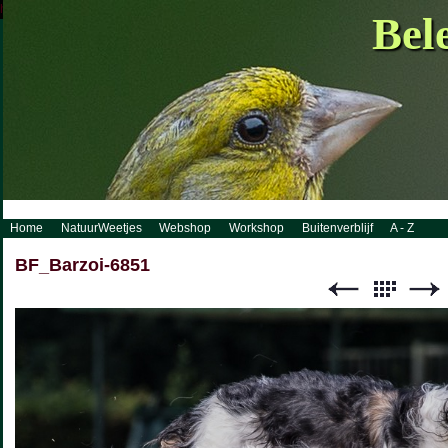
http://www.visueelconcept.nl/sitemap.xml.gz
Bel
Home
NatuurWeetjes
Webshop
Workshop
Buitenverblijf
A - Z
BF_Barzoi-6851