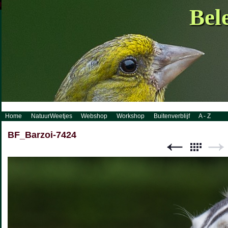
http://www.visueelconcept.nl/sitemap.xml.gz
Bel
Home
NatuurWeetjes
Webshop
Workshop
Buitenverblijf
A - Z
BF_Barzoi-7424