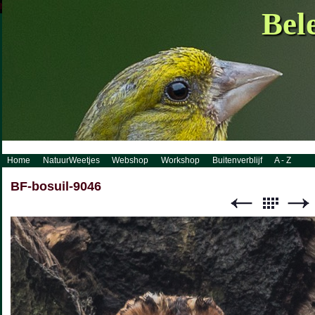
http://www.visueelconcept.nl/sitemap.xml.gz
Bel
Home
NatuurWeetjes
Webshop
Workshop
Buitenverblijf
A - Z
BF-bosuil-9046