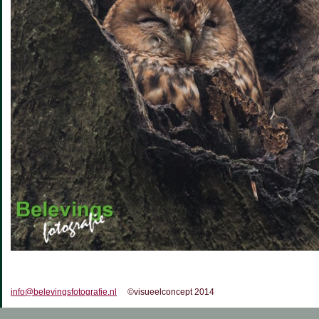
info@belevingsfotografie.nl
©visueelconcept 2014