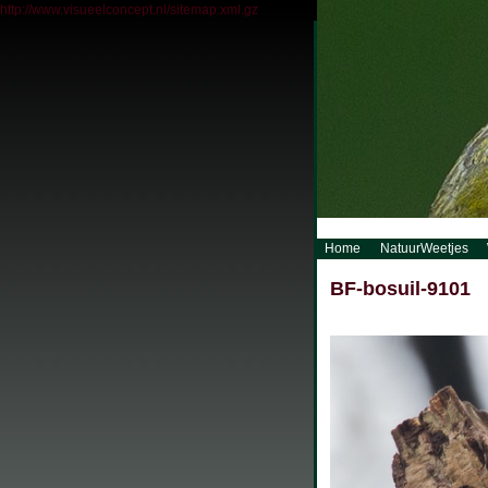
http://www.visueelconcept.nl/sitemap.xml.gz
Home
NatuurWeetjes
BF-bosuil-9101