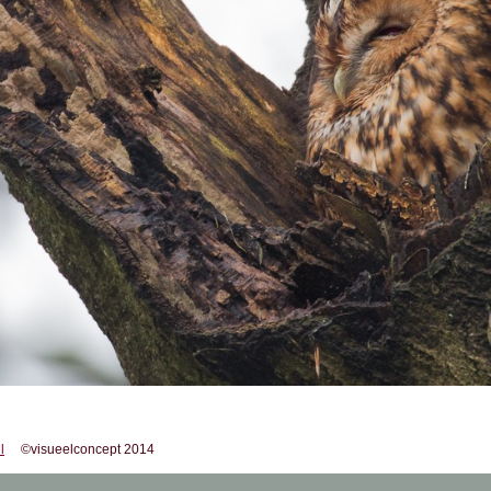
l
©visueelconcept 2014