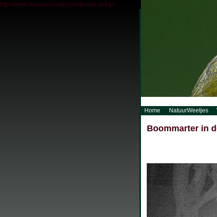
http://www.visueelconcept.nl/sitemap.xml.gz
Home
NatuurWeetjes
Boommarter in de