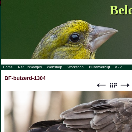
http://www.visueelconcept.nl/sitemap.xml.gz
Bel
Home
NatuurWeetjes
Webshop
Workshop
Buitenverblijf
A - Z
BF-buizerd-1304