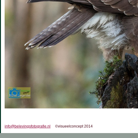
info@belevingsfotografie.nl
©visueelconcept 2014