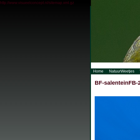
http://www.visueelconcept.nl/sitemap.xml.gz
Home
NatuurWeetjes
BF-salenteinFB-