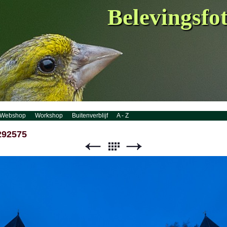
Belevingsfo
Webshop
Workshop
Buitenverblijf
A - Z
292575