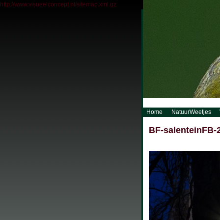
http://www.visueelconcept.nl/sitemap.xml.gz
Home
NatuurWeetjes
BF-salenteinFB-