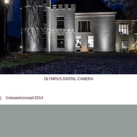
OLYMPUS DIGITAL CAMERA
l
©visueelconcept 2014