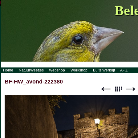
http://www.visueelconcept.nl/sitemap.xml.gz
Bel
Home
NatuurWeetjes
Webshop
Workshop
Buitenverblijf
A - Z
BF-HW_avond-222380