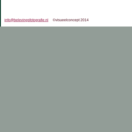
info@belevingsfotografie.nl
©visueelconcept 2014