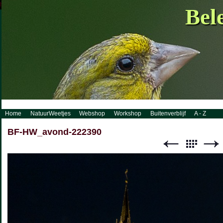
http://www.visueelconcept.nl/sitemap.xml.gz
Bel
Home
NatuurWeetjes
Webshop
Workshop
Buitenverblijf
A - Z
BF-HW_avond-222390