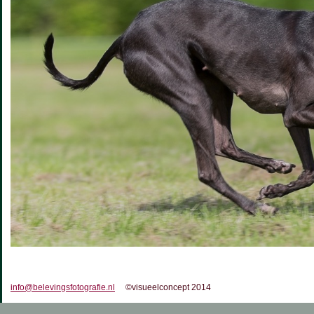
info@belevingsfotografie.nl
©visueelconcept 2014