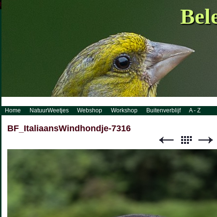
http://www.visueelconcept.nl/sitemap.xml.gz
Bel
Home
NatuurWeetjes
Webshop
Workshop
Buitenverblijf
A - Z
BF_ItaliaansWindhondje-7316