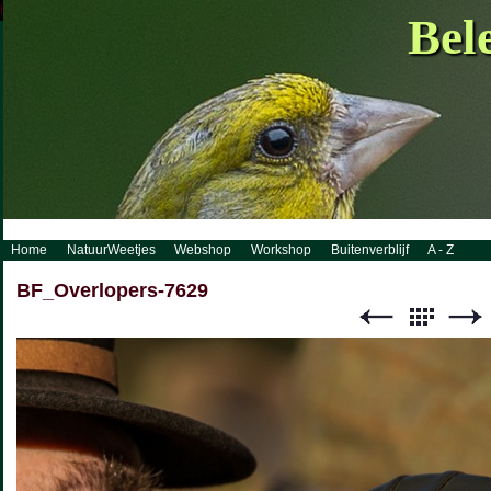
http://www.visueelconcept.nl/sitemap.xml.gz
Bel
Home
NatuurWeetjes
Webshop
Workshop
Buitenverblijf
A - Z
BF_Overlopers-7629