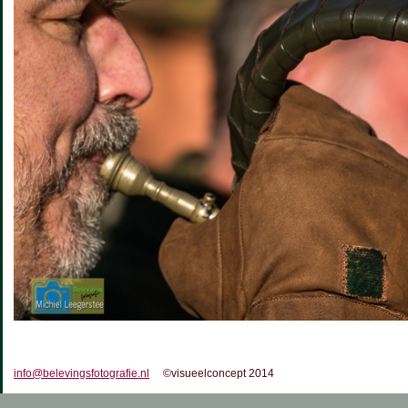
info@belevingsfotografie.nl
©visueelconcept 2014