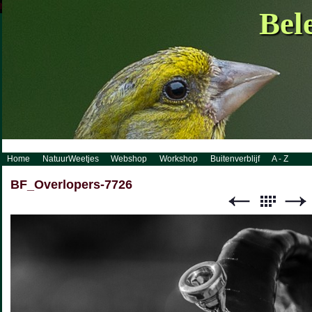
http://www.visueelconcept.nl/sitemap.xml.gz
Bel
Home
NatuurWeetjes
Webshop
Workshop
Buitenverblijf
A - Z
BF_Overlopers-7726