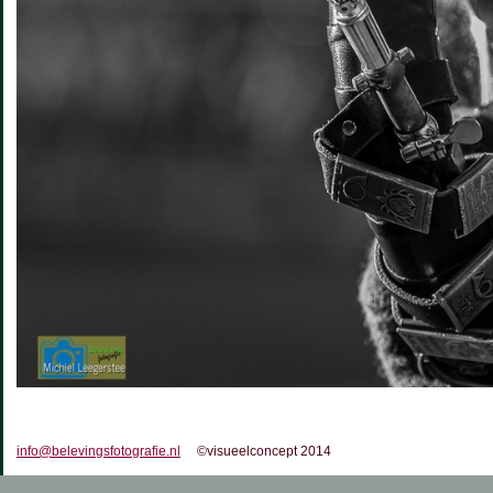
info@belevingsfotografie.nl
©visueelconcept 2014