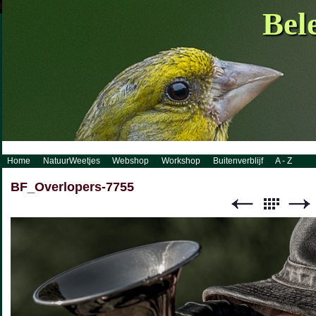
http://www.visueelconcept.nl/sitemap.xml.gz
Bel
Home
NatuurWeetjes
Webshop
Workshop
Buitenverblijf
A - Z
BF_Overlopers-7755