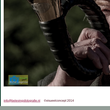
info@belevingsfotografie.nl
©visueelconcept 2014