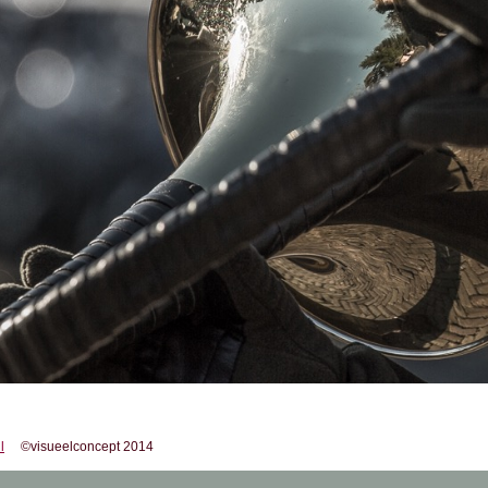
l
©visueelconcept 2014