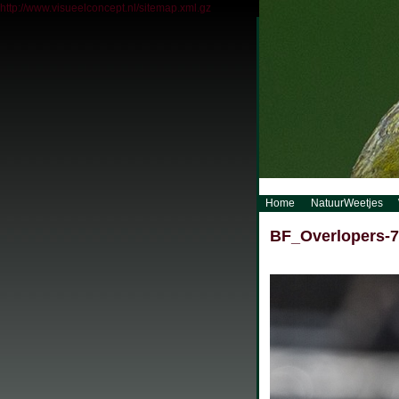
http://www.visueelconcept.nl/sitemap.xml.gz
Home
NatuurWeetjes
BF_Overlopers-