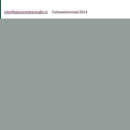
info@belevingsfotografie.nl
©visueelconcept 2014