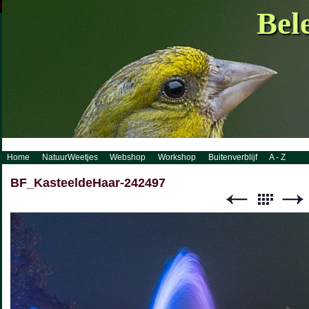
http://www.visueelconcept.nl/sitemap.xml.gz
Bel
Home
NatuurWeetjes
Webshop
Workshop
Buitenverblijf
A - Z
BF_KasteeldeHaar-242497