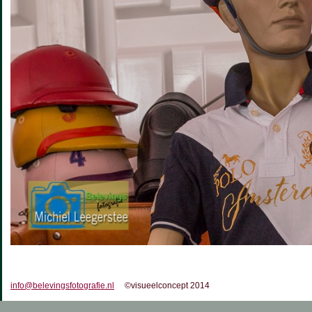
info@belevingsfotografie.nl
©visueelconcept 2014