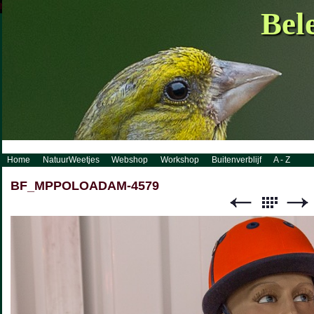
http://www.visueelconcept.nl/sitemap.xml.gz
Bel
Home
NatuurWeetjes
Webshop
Workshop
Buitenverblijf
A - Z
BF_MPPOLOADAM-4579