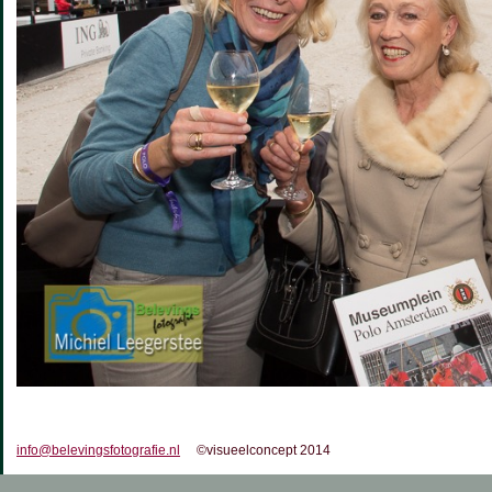
info@belevingsfotografie.nl
©visueelconcept 2014