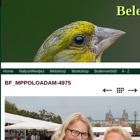
http://www.visueelconcept.nl/sitemap.xml.gz
Bel
Home
NatuurWeetjes
Webshop
Workshop
Buitenverblijf
A - Z
BF_MPPOLOADAM-4975