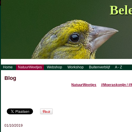
http://www.visueelconcept.nl/sitemap.xml.gz
Bel
Home
NatuurWeetjes
Webshop
Workshop
Buitenverblijf
A - Z
Blog
NatuurWeetjes
#Moeraskonijn / 
01/10/2019