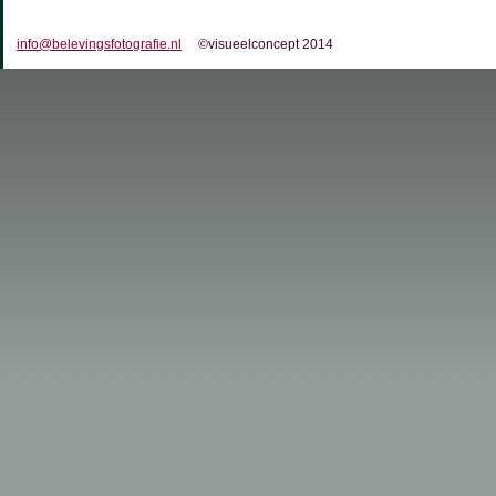
info@belevingsfotografie.nl
©visueelconcept 2014