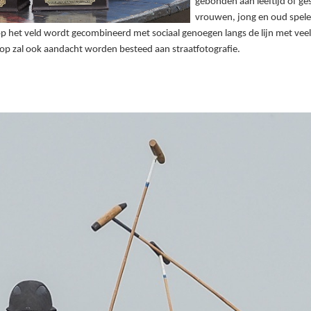
gebonden aan leeftijd of g
vrouwen, jong en oud spele
op het veld wordt gecombineerd met sociaal genoegen langs de lijn met veel
op zal ook aandacht worden besteed aan straatfotografie.