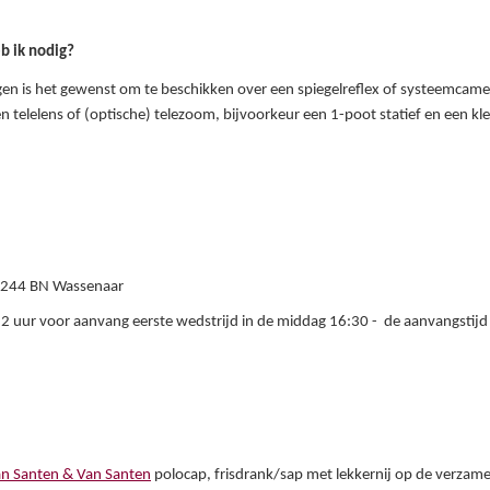
b ik nodig?
n is het gewenst om te beschikken over een spiegelreflex of systeemcame
n telelens of (optische) telezoom, bijvoorkeur een 1-poot statief en een k
2244 BN Wassenaar
 uur voor aanvang eerste wedstrijd in de middag 16:30 - de aanvangstijd
n Santen & Van Santen
polocap,
frisdrank/sap met lekkernij op de verzamel