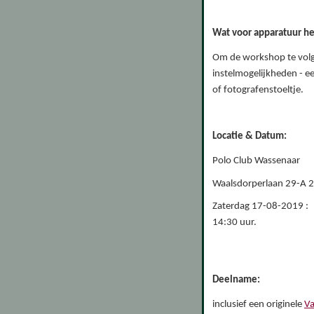
Wat voor apparatuur he
Om de workshop te volge
instelmogelijkheden - ee
of fotografenstoeltje.
Locatie & Datum:
Polo Club Wassenaar
Waalsdorperlaan 29-A 
Zaterdag 17-08-2019 : 2
14:30 uur.
Deelname:
inclusief een originele
Va