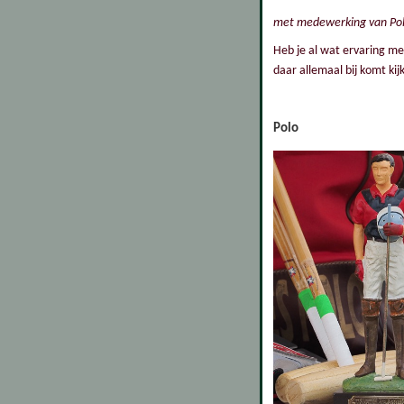
met medewerking van Pol
Heb je al wat ervaring me
daar allemaal bij komt ki
Polo