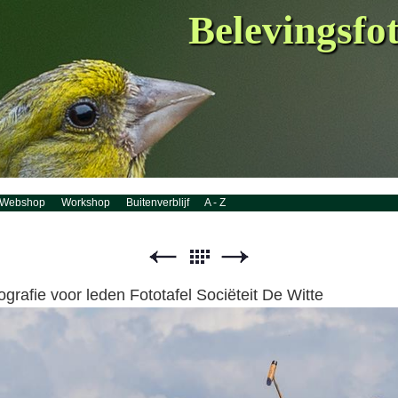
Belevingsfo
Webshop
Workshop
Buitenverblijf
A - Z
grafie voor leden Fototafel Sociëteit De Witte