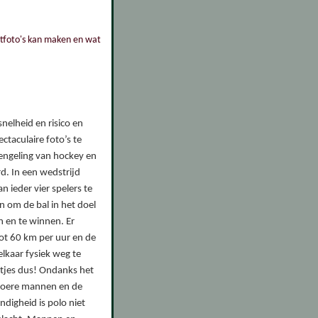
rtfoto's kan maken en wat
nelheid en risico en
ectaculaire foto’s te
mengeling van hockey en
d. In een wedstrijd
 ieder vier spelers te
en om de bal in het doel
n en te winnen. Er
ot 60 km per uur en de
elkaar fysiek weg te
tjes dus! Ondanks het
stoere mannen en de
ndigheid is polo niet