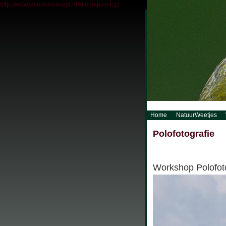
http://www.visueelconcept.nl/sitemap.xml.gz
Home
NatuurWeetjes
Polofotografie
Workshop Polofoto