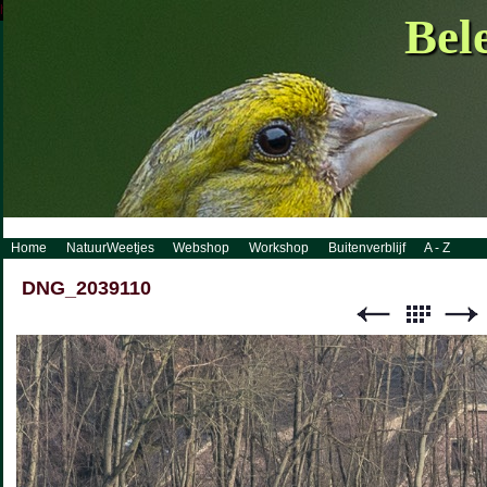
http://www.visueelconcept.nl/sitemap.xml.gz
Bel
Home
NatuurWeetjes
Webshop
Workshop
Buitenverblijf
A - Z
DNG_2039110