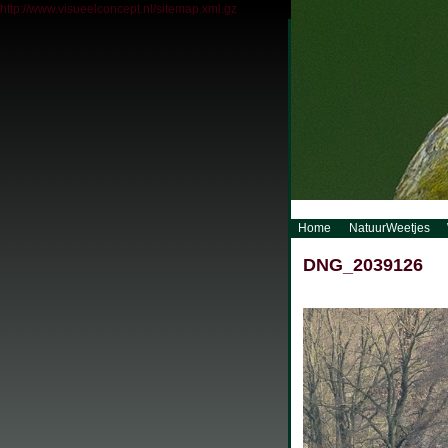
http://www.visueelconcept.nl/sitemap.xml.gz
Home
NatuurWeetjes
DNG_2039126