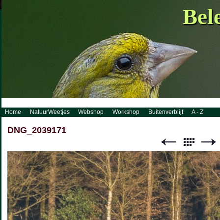
http://www.visueelconcept.nl/sitemap.xml.gz
Bel
Home
NatuurWeetjes
Webshop
Workshop
Buitenverblijf
A - Z
DNG_2039171