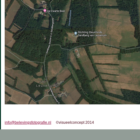
info@belevingsfotografie.nl
©visueelconcept 2014