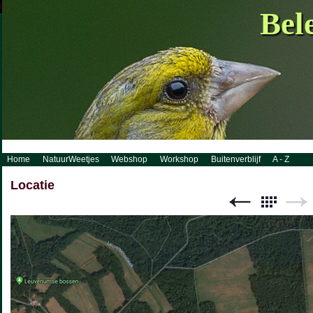
http://www.visueelconcept.nl/sitemap.xml.gz
Bel
Home
NatuurWeetjes
Webshop
Workshop
Buitenverblijf
A - Z
Locatie