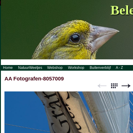
http://www.visueelconcept.nl/sitemap.xml.gz
Bel
Home
NatuurWeetjes
Webshop
Workshop
Buitenverblijf
A - Z
AA Fotografen-8057009