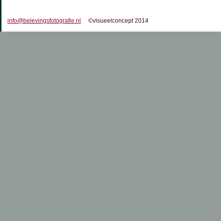
info@belevingsfotografie.nl
©visueelconcept 2014