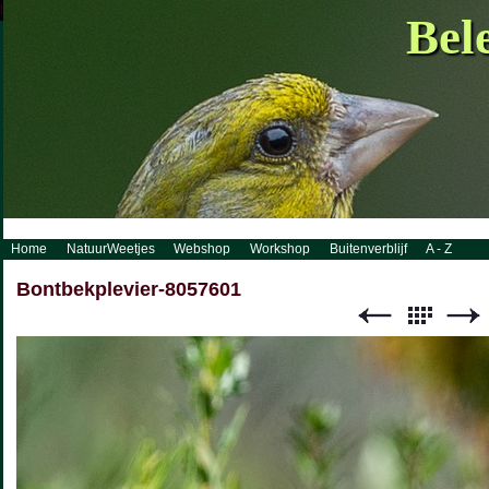
http://www.visueelconcept.nl/sitemap.xml.gz
Bel
Home
NatuurWeetjes
Webshop
Workshop
Buitenverblijf
A - Z
Bontbekplevier-8057601