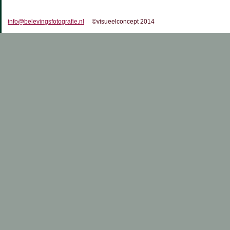
info@belevingsfotografie.nl
©visueelconcept 2014