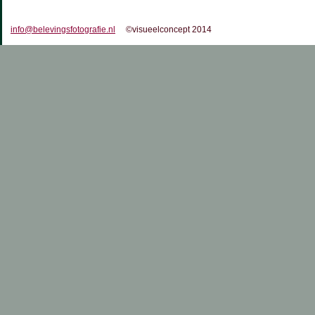
info@belevingsfotografie.nl
©visueelconcept 2014