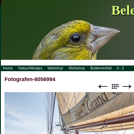
http://www.visueelconcept.nl/sitemap.xml.gz
Bel
Home
NatuurWeetjes
Webshop
Workshop
Buitenverblijf
A - Z
Fotografen-8056994