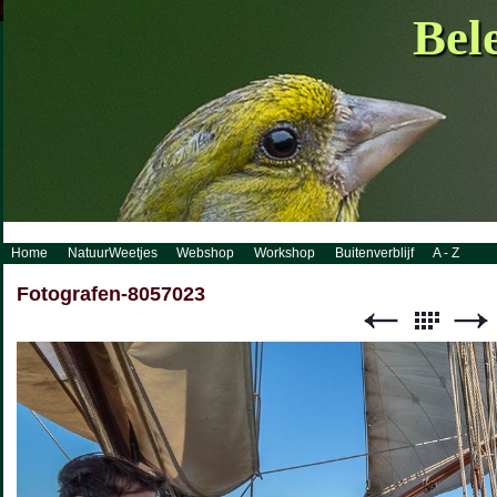
http://www.visueelconcept.nl/sitemap.xml.gz
Bel
Home
NatuurWeetjes
Webshop
Workshop
Buitenverblijf
A - Z
Fotografen-8057023