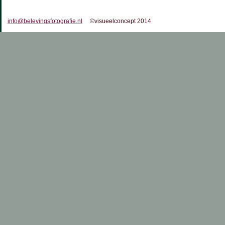
info@belevingsfotografie.nl
©visueelconcept 2014