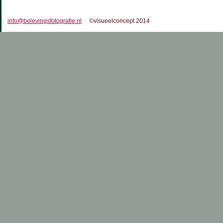
info@belevingsfotografie.nl
©visueelconcept 2014