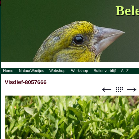
http://www.visueelconcept.nl/sitemap.xml.gz
Bel
Home
NatuurWeetjes
Webshop
Workshop
Buitenverblijf
A - Z
Visdief-8057666