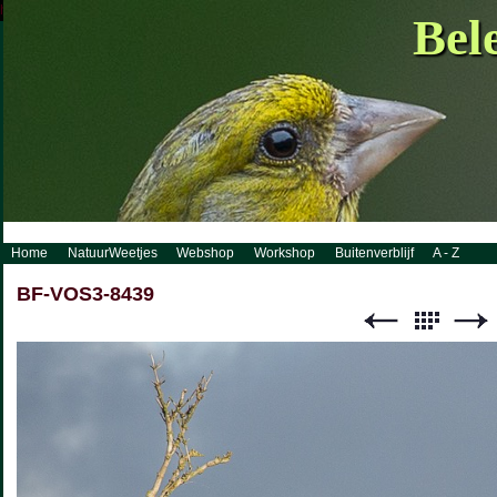
http://www.visueelconcept.nl/sitemap.xml.gz
Bel
Home
NatuurWeetjes
Webshop
Workshop
Buitenverblijf
A - Z
BF-VOS3-8439